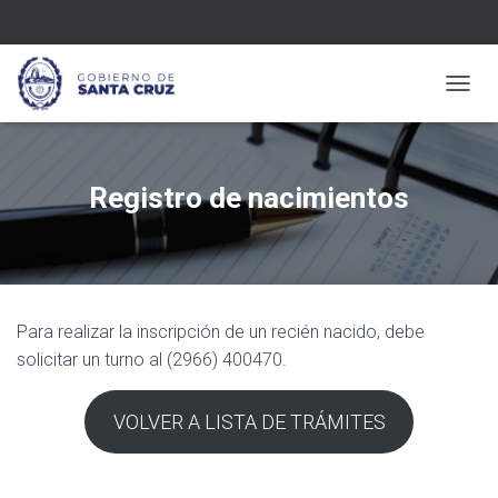
C
A
M
B
I
Registro de nacimientos
A
R
M
O
D
O
Para realizar la inscripción de un recién nacido, debe
D
E
solicitar un turno al (2966) 400470.
N
A
V
VOLVER A LISTA DE TRÁMITES
E
G
A